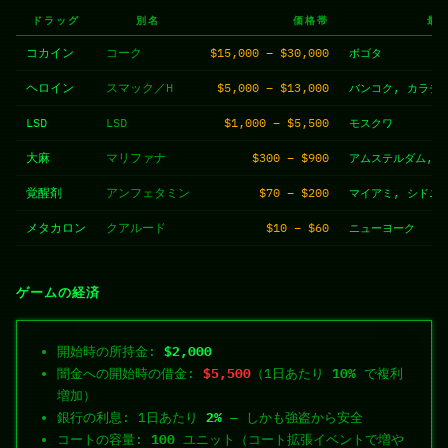
ドラッグ
別名
価格帯
最
コカイン
コーク
$15,000 – $30,000
ボゴタ
ヘロイン
スマック／H
$5,000 – $13,000
バンコク, カラチ
LSD
LSD
$1,000 – $5,500
モスクワ
大麻
マリファナ
$300 – $900
アムステルダム, 
覚醒剤
アンフェタミン
$70 – $200
マイアミ, シドニ
メタカロン
クアルード
$10 – $60
ニューヨーク
ゲームの経済
開始時の所持金:
$2,000
闇金への開始時の借金:
$5,500
（1日あたり
10%
で複利
増加）
銀行の利息: 1日あたり
2%
— しかも強盗から安全
コートの容量:
100
ユニット（コート拡張イベントで増や