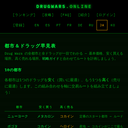
DRUGWARS
.ONLINE
[ランキング]
[攻略]
[FAQ]
[紹介]
[ログイン]
[登録]
EN
ES
PT
FR
DE
RU
JA
KO
都市＆ドラッグ早見表
Drug Wars の全都市と全ドラッグが一目でわかる — 基本価格、安く買える
場所、高く売れる場所。
戦略ガイド
と合わせてルートを計画しましょう。
10の都市
各都市は1つのドラッグを
安く
（買いに最適）、もう1つを
高く
（売り
に最適）します。この組み合わせを軸に交易ルートを組み立てましょ
う:
都市
安く買う
高く売る
ニューヨーク
メタカロン
コカイン
定番のスタート都市 — ルード
ボゴタ
コカイン
ヘロイン
産地 — コカインがここで最も安