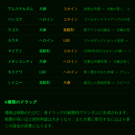
アムステルダム
大麻
コカイン
自由な市場 — 大麻が安く、コカ
バンコク
ヘロイン
コカイン
ゴールデントライアングルの玄関
ラゴス
大麻
覚醒剤
西アフリカの拠点 — 大麻が安く
カラチ
ヘロイン
LSD
ゴールデンクレセント近郊 — ヘ
マイアミ
覚醒剤
コカイン
1980年代のコカインの都 — 
メキシコシティ
大麻
ヘロイン
主要な中継市場 — 大麻が安く、
モスクワ
LSD
ヘロイン
寒く閉ざされた市場 — アシッド
シドニー
覚醒剤
大麻
孤立した高値市場 — スピードが
6種類のドラッグ
価格は移動のたびに、各ドラッグの範囲内でランダムに生成されます。
範囲が高いほど絶対利益は大きくなり、また大量に取引するにはより多
くの資金が必要になります。