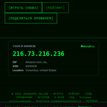
[ИГРАТЬ СНОВА]
[РЕЙТИНГ]
[ПОДЕЛИТЬСЯ ПРОФИЛЕМ]
© 2026
DRUGWARS.ONLINE
—
ИГРАТЬ
·
РЕЙТИНГ
·
ГАЙД
·
СПРАВОЧНИК
·
ИСТОРИЯ
·
О ИГРЕ
·
FAQ
·
Условия
использования
·
Политика конфиденциальности
·
SITEMAP
По мотивам Drug Wars (1984) Джона Э. Делла — вся заслуга