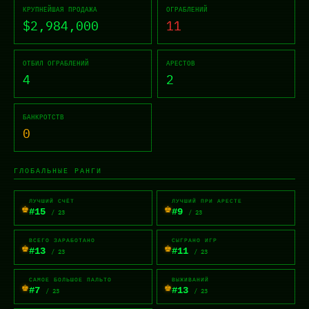
КРУПНЕЙШАЯ ПРОДАЖА
ОГРАБЛЕНИЙ
$2,984,000
11
ОТБИЛ ОГРАБЛЕНИЙ
АРЕСТОВ
4
2
БАНКРОТСТВ
0
ГЛОБАЛЬНЫЕ РАНГИ
ЛУЧШИЙ СЧЁТ
ЛУЧШИЙ ПРИ АРЕСТЕ
♚
♚
#15
#9
/ 23
/ 23
ВСЕГО ЗАРАБОТАНО
СЫГРАНО ИГР
♚
♚
#13
#11
/ 23
/ 23
САМОЕ БОЛЬШОЕ ПАЛЬТО
ВЫЖИВАНИЙ
♚
♚
#7
#13
/ 23
/ 23