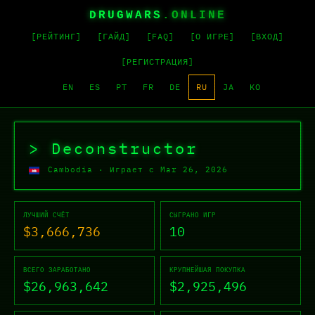
DRUGWARS
.ONLINE
[РЕЙТИНГ]
[ГАЙД]
[FAQ]
[О ИГРЕ]
[ВХОД]
[РЕГИСТРАЦИЯ]
EN
ES
PT
FR
DE
RU
JA
KO
Профиль Drug Wars — Decons
> Deconstructor
Cambodia
·
Играет с Mar 26, 2026
ЛУЧШИЙ СЧЁТ
СЫГРАНО ИГР
$3,666,736
10
ВСЕГО ЗАРАБОТАНО
КРУПНЕЙШАЯ ПОКУПКА
$26,963,642
$2,925,496