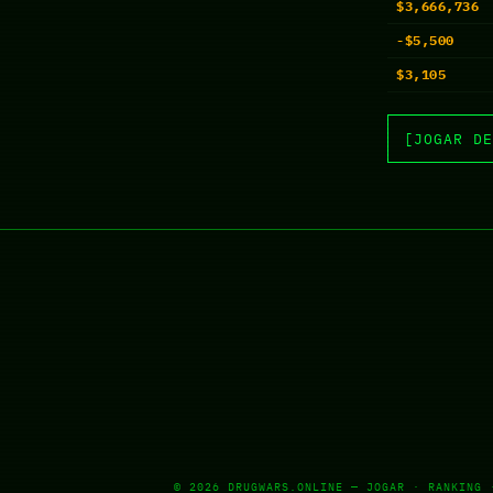
$3,666,736
-$5,500
$3,105
[JOGAR DE
© 2026
DRUGWARS.ONLINE
—
JOGAR
·
RANKING