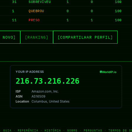
31
SOBREVIVEU
1
0
100
1
QUEBROU
0
0
100
11
PRESO
1
1
100
 NOVO]
[RANKING]
[COMPARTILHAR PERFIL]
·
GUIA
·
REFERÊNCIA
·
HISTÓRIA
·
SOBRE
·
PERGUNTAS
·
TERMOS DE S