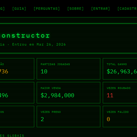
NG]
[GUIA]
[PERGUNTAS]
[SOBRE]
[ENTRAR]
[CADASTR
onstructor — Drugwars Onli
constructor
ia
·
Entrou em Mar 26, 2026
ÇÃO
PARTIDAS JOGADAS
TOTAL GANHO
736
10
$26,963,6
MAIOR VENDA
VEZES ROUBADO
496
$2,984,000
11
DOS
VEZES PRESO
VEZES FALIDO
2
0
ES GLOBAIS