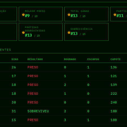
AÇÃO
MELHOR PRESO
TOTAL GANHO
PARTID
♚
♚
♚
#9
#13
#11
/ 23
/ 23
/
PARTIDAS
SOBREVIVÊNCIA
♚
♚
SOBREVIVIDAS
#13
/ 23
#13
/ 23
ENTES
DIAS
RESULTADO
ROUBADO
ESCAPOU
CAPOTE
26
PRESO
0
1
136
17
PRESO
1
1
121
18
PRESO
2
0
139
18
PRESO
1
0
222
30
PRESO
0
0
240
31
SOBREVIVEU
2
0
100
15
PRESO
3
1
100