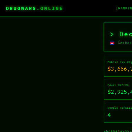
DRUGWARS
.ONLINE
[RANKI
Perfil do Drug Wars de Dec
> De
Cambod
MELHOR PONTUA
$3,666,
MAIOR COMPRA
$2,925,
ROUBOS REPELI
4
CLASSIFICAÇÕ