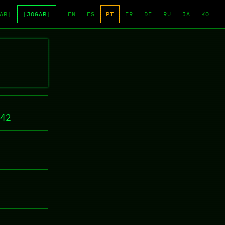
AR]
[JOGAR]
EN
ES
PT
FR
DE
RU
JA
KO
ne
42