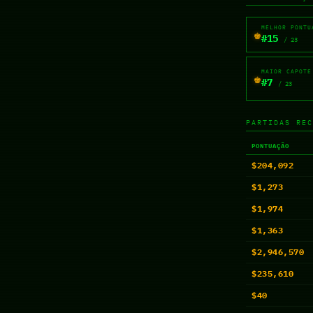
MELHOR PONTU
♚
#15
/ 23
MAIOR CAPOTE
♚
#7
/ 23
PARTIDAS REC
PONTUAÇÃO
$204,092
$1,273
$1,974
$1,363
$2,946,570
$235,610
$40